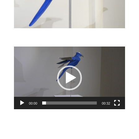
Lecteur
vidéo
00:00
00:32