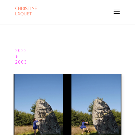
2022
↓
2003