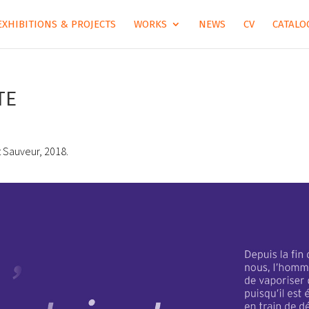
EXHIBITIONS & PROJECTS
WORKS
NEWS
CV
CATALOG
TE
nt Sauveur, 2018.