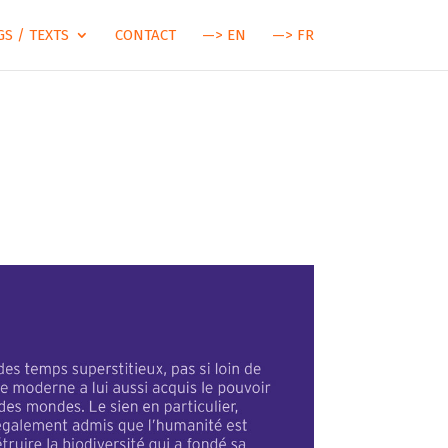
S / TEXTS
CONTACT
—> EN
—> FR