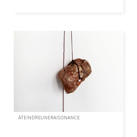
ÀTEINDREUNERAISONANCE