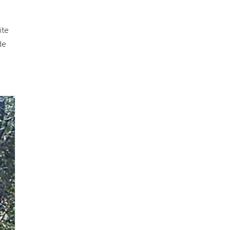
ite
de