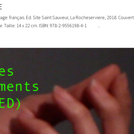
E
gage: français. Ed. Site Saint Sauveur, La Rocheserviere, 2018. Couver
eur. Taille: 14 x 22 cm. ISBN: 978-2-9556198-4-1 ...