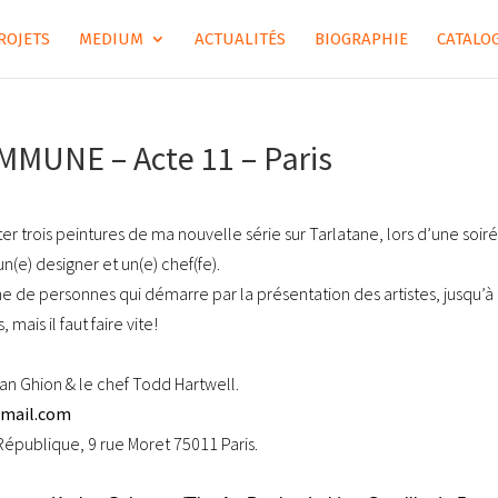
ROJETS
MEDIUM
ACTUALITÉS
BIOGRAPHIE
CATALOG
OMMUNE – Acte 11 – Paris
er trois peintures de ma nouvelle série sur Tarlatane, lors d’une soir
un(e) designer et un(e) chef(fe).
e de personnes qui démarre par la présentation des artistes, jusqu’à 
mais il faut faire vite!
tian Ghion & le chef Todd Hartwell.
ail.com
 République, 9 rue Moret 75011 Paris.