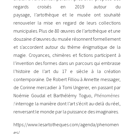
regards croisés en 2019 autour du
paysage,
l’artothèque
et le musée ont souhaité
renouveler la mise en regard de leurs collections
municipales. Plus de 80 œuvres de l’artothèque et une
douzaine d’œuvres du
musée résonnent formellement
et s’accordent autour du thème énigmatique
de la
magie.
Croyances, chimères et fictions participent à
l’invention des formes dans un
parcours qui embrasse
l’histoire de l’art du 17
e
siècle à la création
contemporaine.
De Robert Filliou à Annette
m
essager,
de Corinne
m
ercadier à Tomi Ungerer, en
passant par
N
oémie Goudal et Barthélémy Toguo,
Phénomènes
!
interroge la
manière dont l’art s’écrit au-delà du réel,
renversant le monde par la puissance
des imaginaires.
https://www.lesartotheques.com/agenda/phenomen
es/