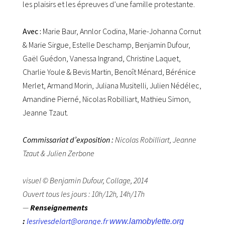
les plaisirs et les épreuves d’une famille protestante.
Avec :
Marie Baur, Annlor Codina, Marie-Johanna Cornut
& Marie Sirgue, Estelle Deschamp, Benjamin Dufour,
Gaël Guédon, Vanessa Ingrand, Christine Laquet,
Charlie Youle & Bevis Martin, Benoît Ménard, Bérénice
Merlet, Armand Morin, Juliana Musitelli, Julien Nédélec,
Amandine Pierné, Nicolas Robilliart, Mathieu Simon,
Jeanne Tzaut.
Commissariat d’exposition :
Nicolas Robilliart, Jeanne
Tzaut & Julien Zerbone
visuel © Benjamin Dufour, Collage, 2014
Ouvert tous les jours : 10h/12h, 14h/17h
—
Renseignements
:
lesrivesdelart@orange.fr
www.lamobylette.org