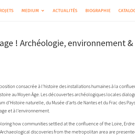
ROJETS
MEDIUM
ACTUALITÉS
BIOGRAPHIE
CATALOG
sage ! Archéologie, environnement &
osition consacrée à l’histoire des installations humaines à la conflu
éhistoire au Moyen Âge. Les découvertes archéologiques locales dialo
m d’Histoire naturelle, du Musée d’arts de Nantes et du Frac des Pay
sage et à l’environnement.
loring how communities settled at the confluence of the Loire, Erdr
s. Archaeological discoveries from the metropolitan area are present