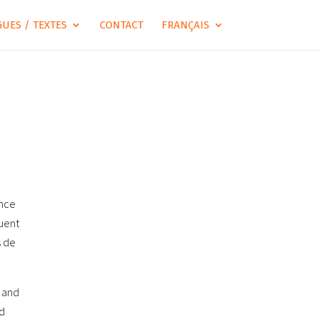
UES / TEXTES
CONTACT
FRANÇAIS
ence
guent
s de
e and
ed