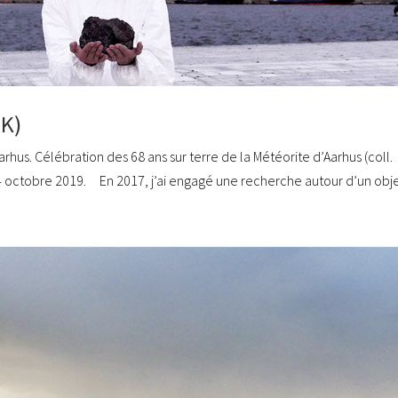
K)
us. Célébration des 68 ans sur terre de la Météorite d’Aarhus (coll.
 octobre 2019. En 2017, j’ai engagé une recherche autour d’un objet